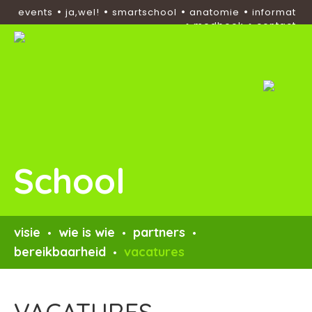
•
•
•
•
events
ja,wel!
smartschool
anatomie
informat
•
•
medbook
contact
School
visie
wie is wie
partners
•
•
•
bereikbaarheid
vacatures
•